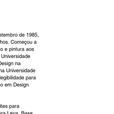
setembro de 1985,
nhos. Começou a
o e pintura aos
 Universidade
Design na
na Universidade
egibilidade para
ico em Design
sites para
tora Leya, Base