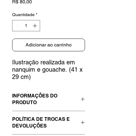
Preço
R$ 80,00
Quantidade
*
Adicionar ao carrinho
Ilustração realizada em
nanquim e gouache. (41 x
29 cm)
INFORMAÇÕES DO
PRODUTO
Impresso à laser em Papel para
POLÍTICA DE TROCAS E
desenho 180 g, no tamanho 41 x 29
DEVOLUÇÕES
cm.
Tiragem de 30 cópias.